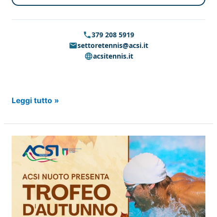
379 208 5919
settoretennis@acsi.it
acsitennis.it
CORSO
Leggi tutto »
ISTRUTTORE
NAZIONALE
PADEL