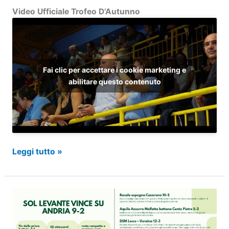
Video Ufficiale Trofeo D’Autunno
Fai clic per accettare i cookie marketing e
abilitare questo contenuto
Video
Leggi tutto »
Ufficiale
Trofeo
D’Autunno