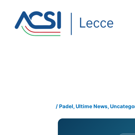
Vai
al
contenuto
/
Padel
,
Ultime News
,
Uncatego