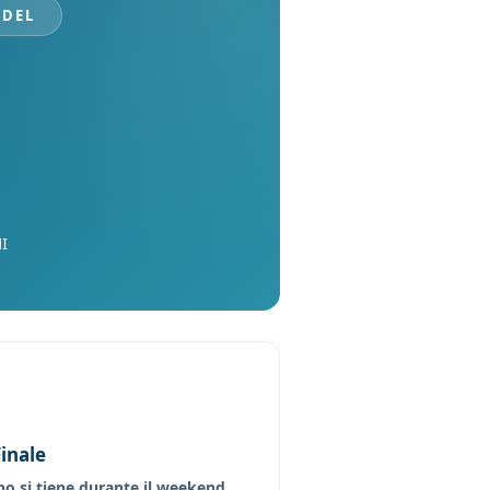
ADEL
I
inale
po si tiene durante il weekend