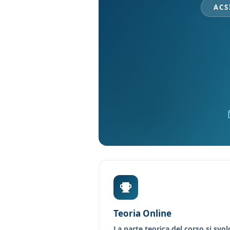
ACS
Teoria Online
La parte teorica del corso si svo