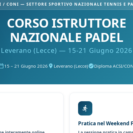
I / CONI — SETTORE SPORTIVO NAZIONALE TENNIS E P
CORSO ISTRUTTORE
NAZIONALE PADEL
Leverano (Lecce) — 15-21 Giugno 2026
15 – 21 Giugno 2026
Leverano (Lecce)
Diploma ACSI/CON
Pratica nel Weekend F
lge interamente online,
La sessione pratica in cam