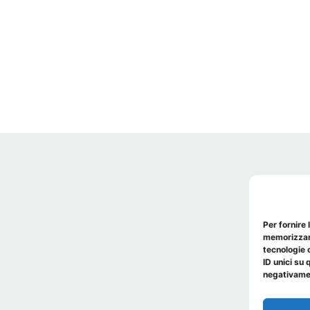
Per fornire 
memorizzare
tecnologie 
ID unici su 
negativamen