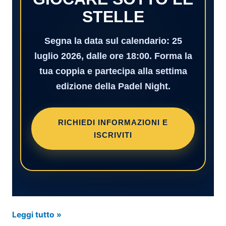
STELLE
Segna la data sul calendario:
25
luglio 2026
, dalle
ore 18:00
. Forma la
tua coppia e partecipa alla settima
edizione della Padel Night.
RICHIEDI INFORMAZIONI E
ISCRIVITI
Padel
Leggi tutto »