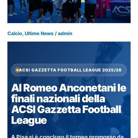
le
iscrizioni
per
la
stagione
Calcio
,
Ultime News
/
admin
2026/2027
ACSI GAZZETTA FOOTBALL LEAGUE 2025/26
Al Romeo Anconetani le
finali nazionali della
ACSI Gazzetta Football
League
A Pisa si è concluso il torneo promosso da