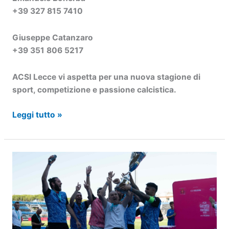
+39 327 815 7410
Giuseppe Catanzaro
+39 351 806 5217
ACSI Lecce vi aspetta per una nuova stagione di
sport, competizione e passione calcistica.
Campionato
Leggi tutto »
Provinciale
ACSI
Calcio
a
11
Over
30:
aperte