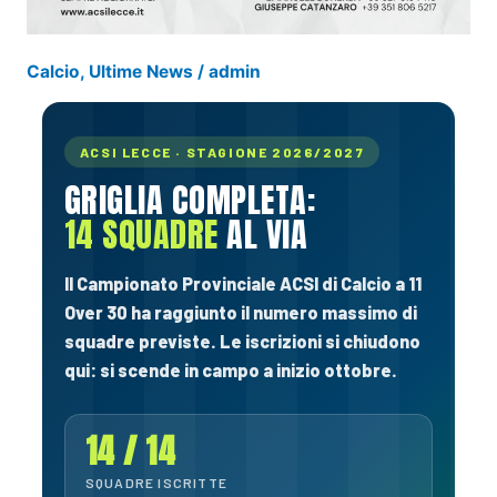
Calcio
,
Ultime News
/
admin
ACSI LECCE · STAGIONE 2026/2027
GRIGLIA COMPLETA:
14 SQUADRE
AL VIA
Il Campionato Provinciale ACSI di Calcio a 11
Over 30 ha raggiunto il numero massimo di
squadre previste. Le iscrizioni si chiudono
qui: si scende in campo a inizio ottobre.
14 / 14
SQUADRE ISCRITTE