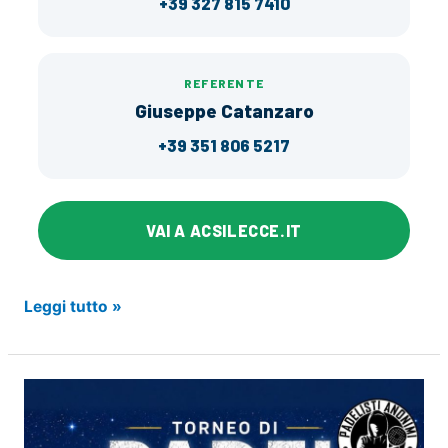
+39 327 815 7410
REFERENTE
Giuseppe Catanzaro
+39 351 806 5217
VAI A ACSILECCE.IT
Il
Leggi tutto »
Campionato
Provinciale
ACSI
di
Calcio