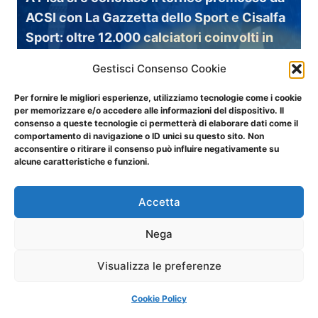
ACSI con La Gazzetta dello Sport e Cisalfa
Sport: oltre 12.000 calciatori coinvolti in
stagione, sette titoli assegnati e la partita
Gestisci Consenso Cookie
benefica Goal del Cuore con Moscardelli e
Cerci.
Per fornire le migliori esperienze, utilizziamo tecnologie come i cookie
per memorizzare e/o accedere alle informazioni del dispositivo. Il
consenso a queste tecnologie ci permetterà di elaborare dati come il
comportamento di navigazione o ID unici su questo sito. Non
24 maggio 2026
Romeo Anconetani, Pisa
acconsentire o ritirare il consenso può influire negativamente su
alcune caratteristiche e funzioni.
Finali nazionali
Accetta
Sono operai, impiegati, avvocati.
Nega
Sognatori di un altro calcio, lontano
Visualizza le preferenze
dallo sfarzo e dal clamore. Ma per una
giornata uno stadio di Serie A ha
Cookie Policy
spalancato le porte per loro: il Romeo