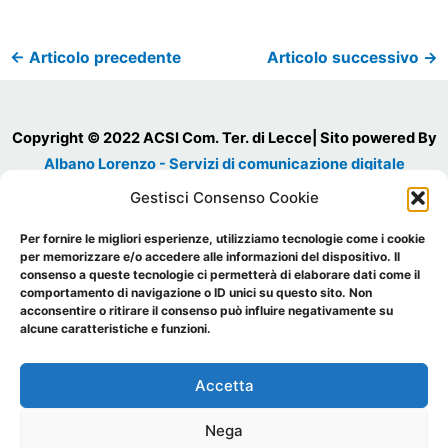
←
Articolo precedente
Articolo successivo
→
Copyright © 2022 ACSI Com. Ter. di Lecce| Sito powered By
Albano Lorenzo - Servizi di comunicazione digitale
Cod. Fiscale 93030980754
Gestisci Consenso Cookie
P.IVA 03523650756
Per fornire le migliori esperienze, utilizziamo tecnologie come i cookie
Sede Legale: Via Municipio, 5 Salice Salentino 73015 (LE) Tel.:
per memorizzare e/o accedere alle informazioni del dispositivo. Il
0832733739- lecce@acsi.it
consenso a queste tecnologie ci permetterà di elaborare dati come il
comportamento di navigazione o ID unici su questo sito. Non
acconsentire o ritirare il consenso può influire negativamente su
alcune caratteristiche e funzioni.
Accetta
Nega
Privacy Policy
 -
 Cookie policy