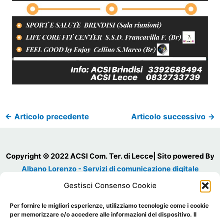
←
Articolo precedente
Articolo successivo
→
Copyright © 2022 ACSI Com. Ter. di Lecce| Sito powered By
Albano Lorenzo - Servizi di comunicazione digitale
Cod. Fiscale 93030980754
Gestisci Consenso Cookie
P.IVA 03523650756
Per fornire le migliori esperienze, utilizziamo tecnologie come i cookie
Sede Legale: Via Municipio, 5 Salice Salentino 73015 (LE) Tel.:
per memorizzare e/o accedere alle informazioni del dispositivo. Il