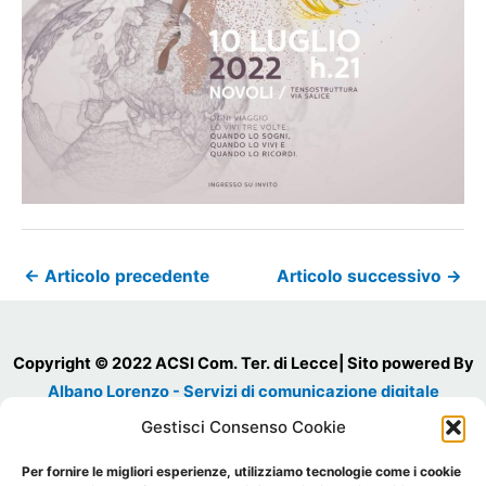
←
Articolo precedente
Articolo successivo
→
Copyright © 2022 ACSI Com. Ter. di Lecce| Sito powered By
Albano Lorenzo - Servizi di comunicazione digitale
Cod. Fiscale 93030980754
Gestisci Consenso Cookie
P.IVA 03523650756
Per fornire le migliori esperienze, utilizziamo tecnologie come i cookie
Sede Legale: Via Municipio, 5 Salice Salentino 73015 (LE) Tel.: