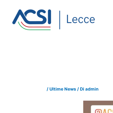
Vai
al
contenuto
/
Ultime News
/ Di
admin